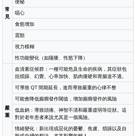
便秘
常
噁心
見
食慾增加
震顫
視力模糊
性功能變化（如陽痿、性慾下降）
血清素症候群：一種可能危及生命的疾病，其症狀包
括煩躁、幻覺、心率加快、肌肉僵硬和胃腸道不適。
可導致 QT 間期延長，進而導致嚴重的心律不整
可能會降低癲癇發作閾值，增加癲癇發作的風險
嚴
低血鈉：導致頭痛、神智不清和嚴重虛弱等症狀。這
重
對於老年患者來說尤其是一個風險。
情緒變化：新出現或惡化的憂鬱、焦慮、煩躁以及自
殺或自殘的想法，尤其影響年輕人。