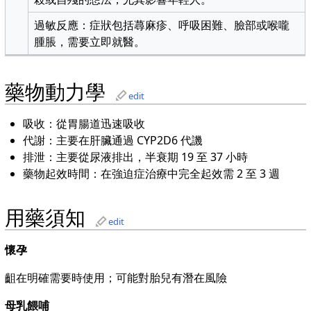
過敏反應：症狀包括蕁麻疹、呼吸困難、臉部或喉嚨
腫脹，需要立即就醫。
藥物動力學
edit
吸收：從胃腸道迅速吸收
代謝：主要在肝臟通過 CYP2D6 代譏
排泄：主要從尿液排出，半衰期 19 至 37 小時
藥物起效時間：在強迫症治療中完全起效需 2 至 3 週
用藥須知
edit
懷孕
齟在明確需要時使用；可能對胎兒有潛在風險
母乳餵哺