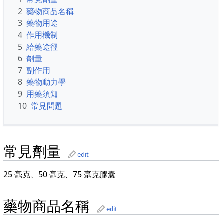
2
藥物商品名稱
3
藥物用途
4
作用機制
5
給藥途徑
6
劑量
7
副作用
8
藥物動力學
9
用藥須知
10
常見問題
常見劑量
edit
25 毫克、50 毫克、75 毫克膠囊
藥物商品名稱
edit